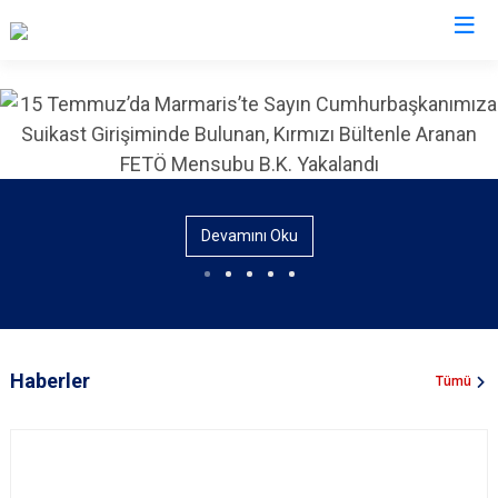
İl Emniyet Müdürlükleri
Devamını Oku
Haberler
Tümü